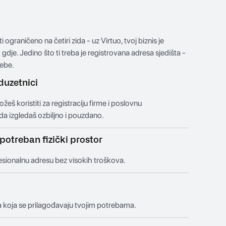
 ograničeno na četiri zida - uz Virtuo, tvoj biznis je
gdje. Jedino što ti treba je registrovana adresa sjedišta -
tebe.
duzetnici
eš koristiti za registraciju firme i poslovnu
da izgledaš ozbiljno i pouzdano.
potreban fizički prostor
esionalnu adresu bez visokih troškova.
nja koja se prilagođavaju tvojim potrebama.