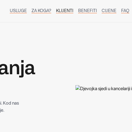
USLUGE
ZA KOGA?
KLIJENTI
BENEFITI
CIJENE
FAQ
anja
i. Kod nas
je.