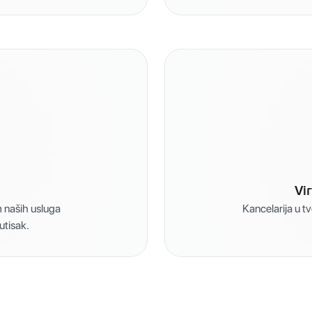
Vi
m naših usluga
Kancelarija u t
utisak.