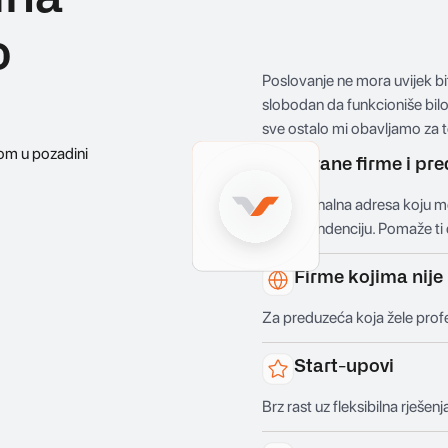
o
Poslovanje ne mora uvijek biti
slobodan da funkcioniše bilo 
sve ostalo mi obavljamo za 
Strane firme i pre
Profesionalna adresa koju mož
korespondenciju. Pomaže ti 
Firme kojima nije 
Za preduzeća koja žele prof
Start-upovi
Brz rast uz fleksibilna rješe