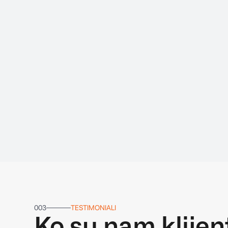
003
TESTIMONIALI
Ko su nam klijen