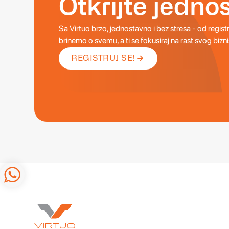
Otkrijte jedno
Sa Virtuo brzo, jednostavno i bez stresa - od registr
brinemo o svemu, a ti se fokusiraj na rast svog bizni
REGISTRUJ SE!
REGISTRUJ SE!