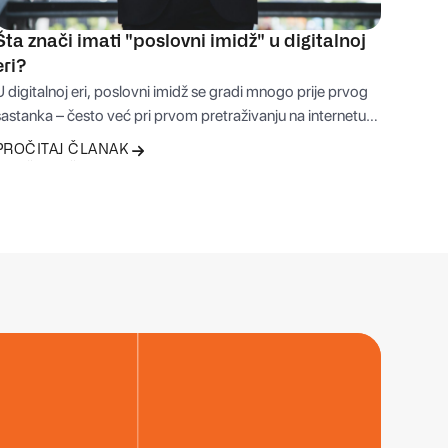
Šta znači imati "poslovni imidž" u digitalnoj
eri?
 digitalnoj eri, poslovni imidž se gradi mnogo prije prvog
sastanka – često već pri prvom pretraživanju na internetu.
Način na koji je vaša firma predstavljena online može
PROČITAJ ČLANAK
dlučiti hoće li vam klijenti vjerovati ili potražiti alternativu.
PROČITAJ ČLANAK
Zato profesionalan nastup danas nije luksuz, već osnova
svakog ozbiljnog poslovanja.