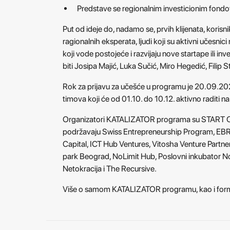
Predstave se regionalnim investicionim fond
Put od ideje do, nadamo se, prvih klijenata, korisnik
ragionalnih eksperata, ljudi koji su aktivni učesnici
koji vode postojeće i razvijaju nove startape ili i
biti Josipa Majić, Luka Sučić, Miro Hegedić, Filip S
Rok za prijavu za učešće u programu je 20.09.20
timova koji će od 01.10. do 10.12. aktivno raditi na
Organizatori KATALIZATOR programa su START Cent
podržavaju Swiss Entrepreneurship Program, EBRD,
Capital, ICT Hub Ventures, Vitosha Venture Partne
park Beograd, NoLimit Hub, Poslovni inkubator No
Netokracija i The Recursive.
Više o samom KATALIZATOR programu, kao i formu