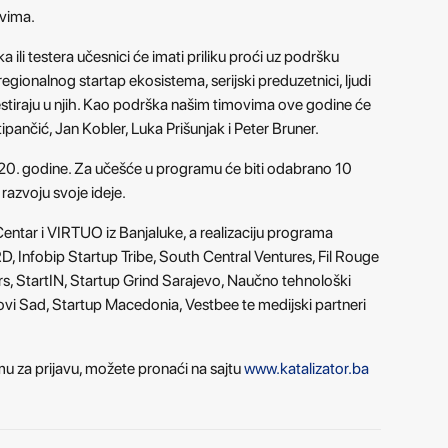
ovima.
a ili testera učesnici će imati priliku proći uz podršku
 regionalnog startap ekosistema, serijski preduzetnici, ljudi
nvestiraju u njih. Kao podrška našim timovima ove godine će
tipančić, Jan Kobler, Luka Prišunjak i Peter Bruner.
20. godine. Za učešće u programu će biti odabrano 10
 razvoju svoje ideje.
ar i VIRTUO iz Banjaluke, a realizaciju programa
 Infobip Startup Tribe, South Central Ventures, Fil Rouge
rs, StartIN, Startup Grind Sarajevo, Naučno tehnološki
vi Sad, Startup Macedonia, Vestbee te medijski partneri
 za prijavu, možete pronaći na sajtu
www.katalizator.ba