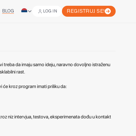
REGISTRUJ SE!
BLOG
LOG IN
LOG IN
REGISTRUJ SE!
vi treba da imaju samo ideju, naravno dovoljno istraženu
klabilni rast.
i će kroz program imati priliku da:
z niz intervjua, testova, eksperimenata dođu u kontakt