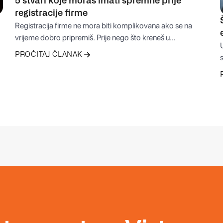
5 stvari koje moraš imati spremne prije
registracije firme
Registracija firme ne mora biti komplikovana ako se na
vrijeme dobro pripremiš. Prije nego što kreneš u
U
administrativni proces, važno je znati koje odluke moraš
PROČITAJ ČLANAK
e
donijeti i koje informacije imati spremne. U nastavku
PROČITAJ ČLANAK
donosimo pet ključnih stvari koje će ti uštedjeti vrijeme,
o
novac i nepotreban stres prije osnivanja firme.