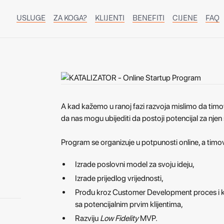
USLUGE
ZA KOGA?
KLIJENTI
BENEFITI
CIJENE
FAQ
A kad kažemo u ranoj fazi razvoja mislimo da timo
da nas mogu ubijediti da postoji potencijal za njen s
Program se organizuje u potpunosti online, a timov
Izrade poslovni model za svoju ideju,
Izrade prijedlog vrijednosti,
Prođu kroz Customer Development proces i kro
sa potencijalnim prvim klijentima,
Razviju
Low Fidelity
MVP.