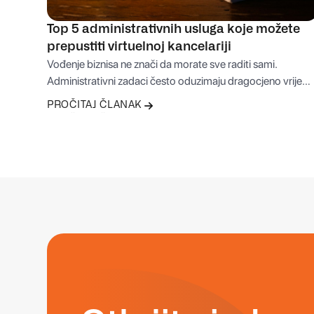
Top 5 administrativnih usluga koje možete
prepustiti virtuelnoj kancelariji
Vođenje biznisa ne znači da morate sve raditi sami.
Administrativni zadaci često oduzimaju dragocjeno vrijem
i odvlače fokus sa onoga što je zaista važno – rasta i
PROČITAJ ČLANAK
razvoja firme. Upravo zato virtuelna kancelarija može biti
PROČITAJ ČLANAK
praktično rješenje koje vam omogućava da dio
svakodnevnih obaveza bezbrižno prepustite
profesionalcima.