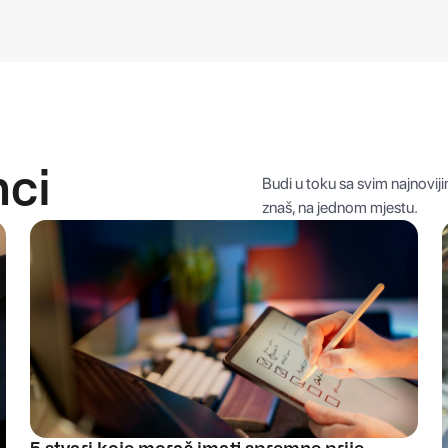
nci
Budi u toku sa svim najnovij
znaš, na jednom mjestu.