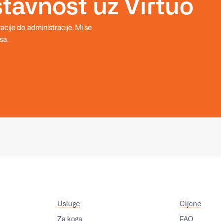
stavnost uz Virtuo
acije do administracije. Mi se
sa.
Usluge
Cijene
Za koga
FAQ