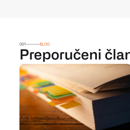
001
BLOG
Preporučeni čla