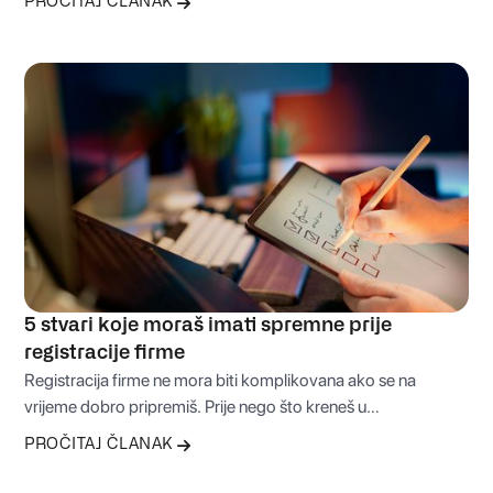
PROČITAJ ČLANAK
firme. Upravo zato virtuelna kancelarija može biti praktično
rješenje koje vam omogućava da dio svakodnevnih obaveza
bezbrižno prepustite profesionalcima.
5 stvari koje moraš imati spremne prije
registracije firme
Registracija firme ne mora biti komplikovana ako se na
vrijeme dobro pripremiš. Prije nego što kreneš u
administrativni proces, važno je znati koje odluke moraš
PROČITAJ ČLANAK
donijeti i koje informacije imati spremne. U nastavku
donosimo pet ključnih stvari koje će ti uštedjeti vrijeme, novac