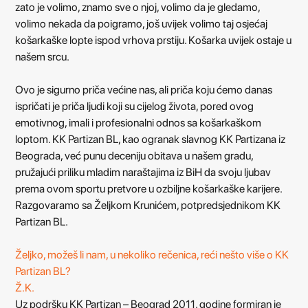
zato je volimo, znamo sve o njoj, volimo da je gledamo,
volimo nekada da poigramo, još uvijek volimo taj osjećaj
košarkaške lopte ispod vrhova prstiju. Košarka uvijek ostaje u
našem srcu.
Ovo je sigurno priča većine nas, ali priča koju ćemo danas
ispričati je priča ljudi koji su cijelog života, pored ovog
emotivnog, imali i profesionalni odnos sa košarkaškom
loptom. KK Partizan BL, kao ogranak slavnog KK Partizana iz
Beograda, već punu deceniju obitava u našem gradu,
pružajući priliku mladim naraštajima iz BiH da svoju ljubav
prema ovom sportu pretvore u ozbiljne košarkaške karijere.
Razgovaramo sa Željkom Krunićem, potpredsjednikom KK
Partizan BL.
Željko, možeš li nam, u nekoliko rečenica, reći nešto više o KK
Partizan BL?
Ž.K.
Uz podršku KK Partizan – Beograd 2011. godine formiran je