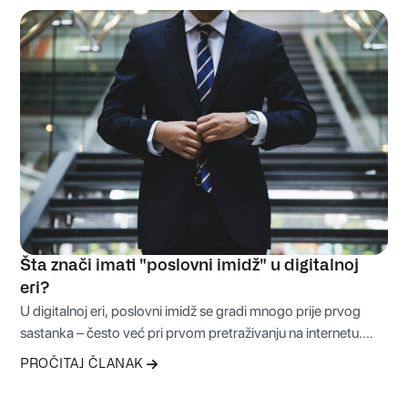
i nepotreban stres prije osnivanja firme.
Šta znači imati "poslovni imidž" u digitalnoj
eri?
U digitalnoj eri, poslovni imidž se gradi mnogo prije prvog
sastanka – često već pri prvom pretraživanju na internetu.
Način na koji je vaša firma predstavljena online može odlučiti
PROČITAJ ČLANAK
hoće li vam klijenti vjerovati ili potražiti alternativu. Zato
profesionalan nastup danas nije luksuz, već osnova svakog