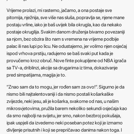
Vrijeme prolazi, mi rastemo, jačamo, a ona postaje sve
pitomija, nježnija, sve više nas sluša, popravlja se, njene mane
postaju vrline, iako je baš uvijek bila okrugla, kao da nekako
postaje okruglija. Svakim danom druženja bivamo povezaniji
sa njom, bez obzira što nam s vremena na vrijeme podbije
palac ili nas lupi po licu. Ne odustajemo, jer volimo njen osjećaj
ispod vrhova prstiju, radujemo se baš svaki put kada je
provučemo kroz obruč. Nove finte pokupljene od NBA igrača
sa TV-a, driblinzi, akcije sa drugarima iz tima, dokazivanje
pred simpatijama, magija je to.
''Znao sam da to mogu, jer rođen sam za ovo!''. Sigurno je da
nismo bili najtalentovaniji i da nismo postali košarkaške
zvijezde, neki jesu, ali je košarka, svakome od nas, u našim
mikrosvjetovima, pružila barem nekoliko sekundi osjećaja kao
da smo najbolji na svijetu, jer smo, nakon bezbroj pokušaja,
ipak uspjeli da izvedemo neki poseban potez koji je izmamo
divljenje prisutnih i koji se prepričavao danima nakon toga. I