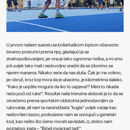
U prvom našem susretu sa košarkaškom loptom obavezno
bivamo podozrivi prema njoj, gledajući je sa
strahopoštovanjem, jer ona je tako ogromna i teška, a mi smo
još uvijek tako mali i nedovoljno snažni da se izborimo sa
njenim manama. Nikako neće da nas sluša. Čak je i ne volimo,
jer obruč, kroz koji mora da je ubacimo, je kilometrima daleko.
''Kako je uopšte moguće da iko to uspjeva!? Meni to nikada
neće poći od ruke!''. Rezultat naše trenutne slobosti je to da se
okrećemo prema sportskim oblutcima jednostavnijim za
rukovanje, ali nam ta narandžasta ''kugla'' uvijek ostaje kao
nedovršen izazov, podsvjesno nam se urezujući u genetski
kod, kao nešto što ćemo morati savladati, iz, dobro nam
poznatog, inata – ''Bićeš moja kad tad!''.