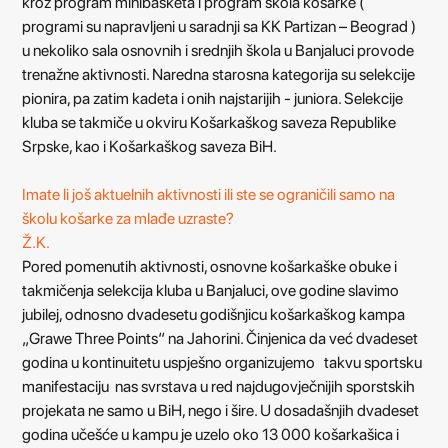
kroz program minibasketa i program škola košarke (
programi su napravljeni u saradnji sa KK Partizan – Beograd )
u nekoliko sala osnovnih i srednjih škola u Banjaluci provode
trenažne aktivnosti. Naredna starosna kategorija su selekcije
pionira, pa zatim kadeta i onih najstarijih - juniora. Selekcije
kluba se takmiče u okviru Košarkaškog saveza Republike
Srpske, kao i Košarkaškog saveza BiH.
Imate li još aktuelnih aktivnosti ili ste se ograničili samo na
školu košarke za mlađe uzraste?
Ž.K.
Pored pomenutih aktivnosti, osnovne košarkaške obuke i
takmičenja selekcija kluba u Banjaluci, ove godine slavimo
jubilej, odnosno dvadesetu godišnjicu košarkaškog kampa
„Grawe Three Points“ na Jahorini. Činjenica da već dvadeset
godina u kontinuitetu uspješno organizujemo takvu sportsku
manifestaciju nas svrstava u red najdugovječnijih sporstskih
projekata ne samo u BiH, nego i šire. U dosadašnjih dvadeset
godina učešće u kampu je uzelo oko 13 000 košarkašica i