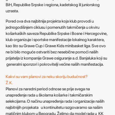
BiH, Republike Srpske i regiona, kadetskog ili juniorskog
uzrasta.
Pored ova dva najbitnija projekta koja klub provodi u
jednogodišnjem ciklusu i pomenutih takmičenja u okviru
košarkaških saveza Republike Srpske i Bosne i Hercegovine,
klub organizuje i sportske manifestacije lokalnog karaktera,
kao što su Grawe Cup i Grawe Kids minibasket liga. Sve ovo
ne bi bilo moguće ostvariti bez nesebične pomoći naših
prijatelja iz kompanije Grawe osiguranje a.d. Banjaluka koji su
generalni sponzori i pokrovitelji većine naših manifestacija.
Kakvi su vam planovi za neku skoriju budućnost?
Ž.K.
Planovi za naredni period odnose se prije svega na
unapređenje rada u školama košarke i takmičarskim
selekcijama. O načinu unapređenja rada i organizacije naših
najbitnijih projekata u kontinuitetu razgovaramo sa našim
matičnim klubom u Beogradu. Želimo da model rada u KK