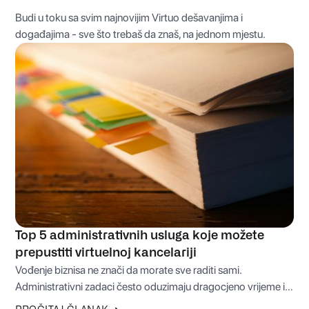
Budi u toku sa svim najnovijim Virtuo dešavanjima i
događajima - sve što trebaš da znaš, na jednom mjestu.
Top 5 administrativnih usluga koje možete
prepustiti virtuelnoj kancelariji
Vođenje biznisa ne znači da morate sve raditi sami.
Administrativni zadaci često oduzimaju dragocjeno vrijeme i
odvlače fokus sa onoga što je zaista važno – rasta i razvoja