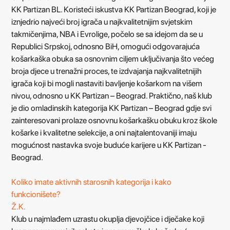
KK Partizan BL. Koristeći iskustva KK Partizan Beograd, koji je
iznjedrio najveći broj igrača u najkvalitetnijim svjetskim
takmičenjima, NBA i Evrolige, počelo se sa idejom da se u
Republici Srpskoj, odnosno BiH, omogući odgovarajuća
košarkaška obuka sa osnovnim ciljem uključivanja što većeg
broja djece u trenažni proces, te izdvajanja najkvalitetnijih
igrača koji bi mogli nastaviti bavljenje košarkom na višem
nivou, odnosno u KK Partizan – Beograd. Praktično, naš klub
je dio omladinskih kategorija KK Partizan – Beograd gdje svi
zainteresovani prolaze osnovnu košarkašku obuku kroz škole
košarke i kvalitetne selekcije, a oni najtalentovaniji imaju
mogućnost nastavka svoje buduće karijere u KK Partizan -
Beograd.
Koliko imate aktivnih starosnih kategorija i kako
funkcionišete?
Ž.K.
Klub u najmlađem uzrastu okuplja djevojčice i dječake koji