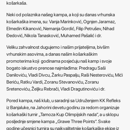
košarkaša.
Neki od polaznika našeg kampa, a koji su danas vrhunska
košarkaška imena, su: Vanja Marinković, Ognjen Jaramaz,
Elmedin Kikanović, Nemanja Gordić, Filip Petrušev, Nihad
Đedović, Nikola Tanasković, Muhamed Pašalić i dr.
Veliku zahvalnost dugujemo i našim prijateljima, bivšim
vrhunskim asovima, a danas našim košarkaškim
promoterima koji godinama posjećuju naš kamp i svoje
bogato iskustvo prenose najmlađima: Predragu Saši
Daniloviću, Vladi Divcu, Žarku Paspalju, Raši Nesteroviću, Mići
Beriću, Ratku Vardi, Zoranu Stevanoviću, Zoranu
Sretenoviću, Željku Rebrači, Vladi Dragutinoviću i dr.
Pored kampa, naš klub, u saradnji sa Udruženjem KK Refleks
iz Banjaluke, na Jahorini devetu godinu za redom organizuje
košarkaški turnir „Tamoza Kup Olimpijskih nada“, a u sklopu
posljednje smjene kampa „Grawe Three Points“. Svake
godine učesnici turnira su najkvalitetnije košarkaške ekipe iz