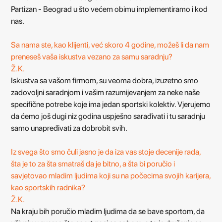
Partizan - Beograd u što većem obimu implementiramo i kod
nas.
Sa nama ste, kao klijenti, već skoro 4 godine, možeš li da nam
preneseš vaša iskustva vezano za samu saradnju?
Ž.K.
Iskustva sa vašom firmom, su veoma dobra, izuzetno smo
zadovoljni saradnjom i vašim razumijevanjem za neke naše
specifične potrebe koje ima jedan sportski kolektiv. Vjerujemo
da ćemo još dugi niz godina uspješno sarađivati i tu saradnju
samo unapređivati za dobrobit svih.
Iz svega što smo čuli jasno je da iza vas stoje decenije rada,
šta je to za šta smatraš da je bitno, a šta bi poručio i
savjetovao mladim ljudima koji su na počecima svojih karijera,
kao sportskih radnika?
Ž.K.
Na kraju bih poručio mladim ljudima da se bave sportom, da