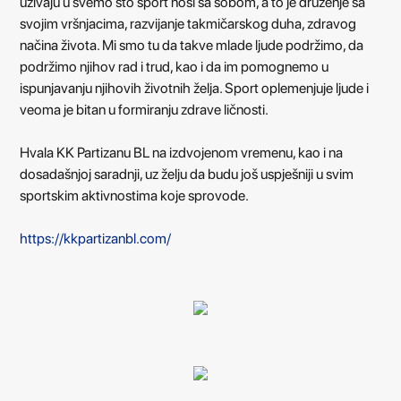
uživaju u svemo što sport nosi sa sobom, a to je druženje sa
svojim vršnjacima, razvijanje takmičarskog duha, zdravog
načina života. Mi smo tu da takve mlade ljude podržimo, da
podržimo njihov rad i trud, kao i da im pomognemo u
ispunjavanju njihovih životnih želja. Sport oplemenjuje ljude i
veoma je bitan u formiranju zdrave ličnosti.
Hvala KK Partizanu BL na izdvojenom vremenu, kao i na
dosadašnjoj saradnji, uz želju da budu još uspješniji u svim
sportskim aktivnostima koje sprovode.
https://kkpartizanbl.com/