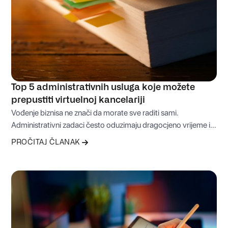
Top 5 administrativnih usluga koje možete
prepustiti virtuelnoj kancelariji
Vođenje biznisa ne znači da morate sve raditi sami.
Administrativni zadaci često oduzimaju dragocjeno vrijeme i
odvlače fokus sa onoga što je zaista važno – rasta i razvoja
PROČITAJ ČLANAK
firme. Upravo zato virtuelna kancelarija može biti praktično
rješenje koje vam omogućava da dio svakodnevnih obaveza
bezbrižno prepustite profesionalcima.