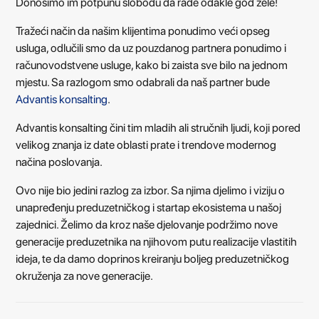
Donosimo im potpunu slobodu da rade odakle god žele!
Tražeći način da našim klijentima ponudimo veći opseg
usluga, odlučili smo da uz pouzdanog partnera ponudimo i
računovodstvene usluge, kako bi zaista sve bilo na jednom
mjestu. Sa razlogom smo odabrali da naš partner bude
Advantis konsalting
.
Advantis konsalting čini tim mladih ali stručnih ljudi, koji pored
velikog znanja iz date oblasti prate i trendove modernog
načina poslovanja.
Ovo nije bio jedini razlog za izbor. Sa njima djelimo i viziju o
unapređenju preduzetničkog i startap ekosistema u našoj
zajednici. Želimo da kroz naše djelovanje podržimo nove
generacije preduzetnika na njihovom putu realizacije vlastitih
ideja, te da damo doprinos kreiranju boljeg preduzetničkog
okruženja za nove generacije.