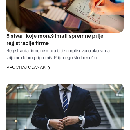
5 stvari koje moraš imati spremne prije
registracije firme
Registracija firme ne mora biti komplikovana ako se na
vrijeme dobro pripremiš. Prije nego što kreneš u
administrativni proces, važno je znati koje odluke moraš
PROČITAJ ČLANAK
donijeti i koje informacije imati spremne. U nastavku
donosimo pet ključnih stvari koje će ti uštedjeti vrijeme, novac
i nepotreban stres prije osnivanja firme.