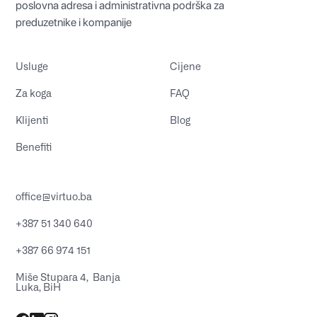
poslovna adresa i administrativna podrška za
preduzetnike i kompanije
Usluge
Cijene
Za koga
FAQ
Klijenti
Blog
Benefiti
office@virtuo.ba
+387 51 340 640
+387 66 974 151
Miše Stupara 4, Banja
Luka, BiH