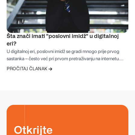
Šta znači imati "poslovni imidž" u digitalnoj
eri?
U digitalnoj eri, poslovni imidž se gradi mnogo prije prvog
sastanka – često već pri prvom pretraživanju na internetu.
Način na koji je vaša firma predstavljena online može odlučiti
PROČITAJ ČLANAK
hoće li vam klijenti vjerovati ili potražiti alternativu. Zato
profesionalan nastup danas nije luksuz, već osnova svakog
ozbiljnog poslovanja.
Otkrijte