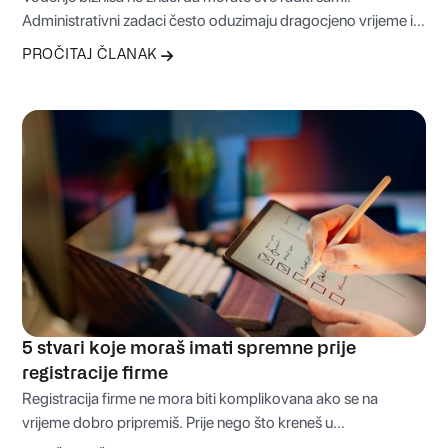
Administrativni zadaci često oduzimaju dragocjeno vrijeme i
odvlače fokus sa onoga što je zaista važno – rasta i razvoja
PROČITAJ ČLANAK
firme. Upravo zato virtuelna kancelarija može biti praktično
rješenje koje vam omogućava da dio svakodnevnih obaveza
bezbrižno prepustite profesionalcima.
5 stvari koje moraš imati spremne prije
registracije firme
Registracija firme ne mora biti komplikovana ako se na
vrijeme dobro pripremiš. Prije nego što kreneš u
administrativni proces, važno je znati koje odluke moraš