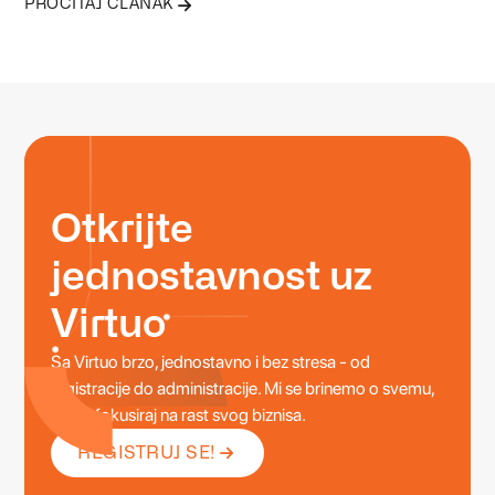
PROČITAJ ČLANAK
hoće li vam klijenti vjerovati ili potražiti alternativu. Zato
profesionalan nastup danas nije luksuz, već osnova svakog
ozbiljnog poslovanja.
Otkrijte
jednostavnost uz
Virtuo
Sa Virtuo brzo, jednostavno i bez stresa - od
registracije do administracije. Mi se brinemo o svemu,
a ti se fokusiraj na rast svog biznisa.
REGISTRUJ SE!