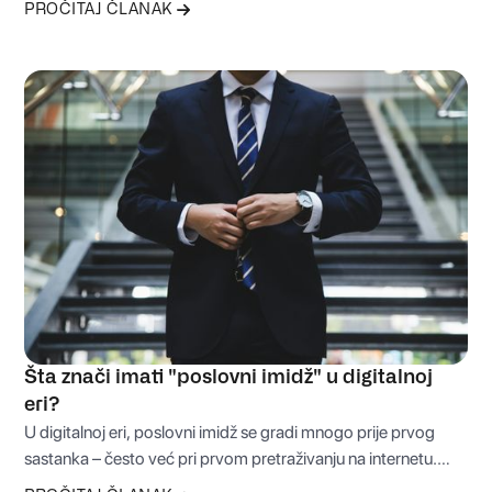
PROČITAJ ČLANAK
donijeti i koje informacije imati spremne. U nastavku
donosimo pet ključnih stvari koje će ti uštedjeti vrijeme, novac
i nepotreban stres prije osnivanja firme.
Šta znači imati "poslovni imidž" u digitalnoj
eri?
U digitalnoj eri, poslovni imidž se gradi mnogo prije prvog
sastanka – često već pri prvom pretraživanju na internetu.
Način na koji je vaša firma predstavljena online može odlučiti